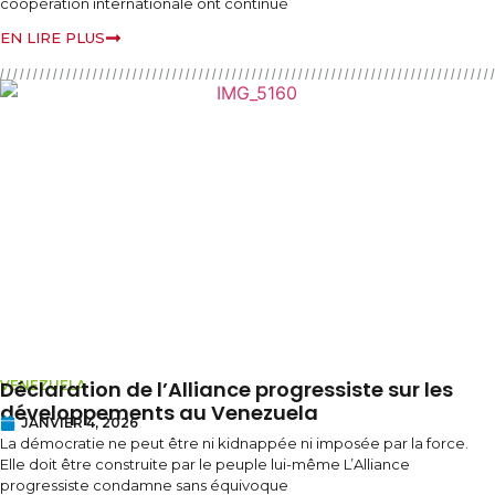
coopération internationale ont continué
EN LIRE PLUS
Déclaration de l’Alliance progressiste sur les
VENEZUELA
développements au Venezuela
JANVIER 4, 2026
La démocratie ne peut être ni kidnappée ni imposée par la force.
Elle doit être construite par le peuple lui-même L’Alliance
progressiste condamne sans équivoque