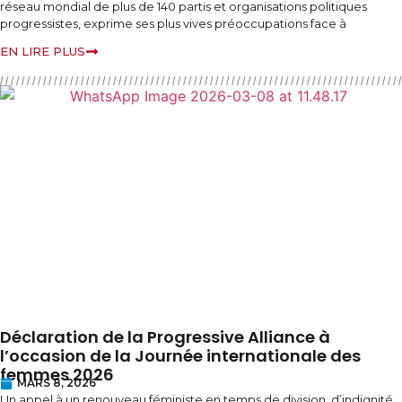
réseau mondial de plus de 140 partis et organisations politiques
progressistes, exprime ses plus vives préoccupations face à
EN LIRE PLUS
Déclaration de la Progressive Alliance à
l’occasion de la Journée internationale des
femmes 2026
MARS 8, 2026
Un appel à un renouveau féministe en temps de division, d’indignité