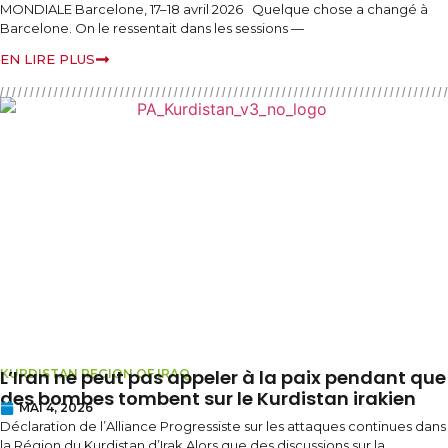
MONDIALE Barcelone, 17–18 avril 2026 Quelque chose a changé à
Barcelone. On le ressentait dans les sessions —
EN LIRE PLUS
L’Iran ne peut pas appeler à la paix pendant que
KURDISTAN REGION OF IRAQ
des bombes tombent sur le Kurdistan irakien
MAI 4, 2026
Déclaration de l’Alliance Progressiste sur les attaques continues dans
la Région du Kurdistan d’Irak Alors que des discussions sur la