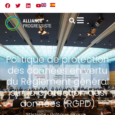
Politique de protection
des données en vertu
du Règlement général
sur la protection des
données (RGPD)
Startseite
»
Politique de protection des données en vertu du Règlement général sur la protection des données (RGPD)