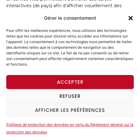
interactives (de pays) afin d’afficher visuellement des
informations géographiques. L’utilisation de ce service
Gérer le consentement
vous montrera notre emplacement et vous permettra de
nous trouver plus facilement.
Pour offrir les meilleures expériences, nous utilisons des technologies
telles que les cookies pour stocker et/ou accéder aux informations sur
Lorsque vous accédez aux sous-pages qui contiennent la
l'appareil. Le consentement à ces technologies nous permettra de traiter
carte Google Maps, des informations sur votre utilisation
des données telles que le comportement de navigation ou des
de notre site web (comme votre adresse IP) sont
identifiants uniques sur ce site. Le fait de ne pas consentir ou de retirer
transmises et stockées par Google. L’utilisation de Google
son consentement peut affecter négativement certaines caractéristiques
Maps peut également impliquer la transmission de
et fonctions.
données personnelles à des serveurs de Google LLC.
situés aux États-Unis. Ceci est effectué indépendamment
ACCEPTER
du fait que Google vous fournisse ou non un compte
utilisateur avec lequel vous êtes connecté ou qu’il existe
REFUSER
un compte utilisateur. Si vous êtes connecté à Google,
vos informations seront directement associées à votre
AFFICHER LES PRÉFÉRENCES
compte. Si vous ne souhaitez pas être associé à votre
profil sur Google, vous devez vous déconnecter avant
d’activer le bouton. Google enregistre vos données
Politique de protection des données en vertu du Règlement général sur la
(même pour les utilisateurs qui ne sont pas connectés) en
protection des données
tant que profils d’utilisation et les évalue. Une telle