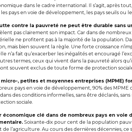
conomique dans le cadre international. Il s’agit, après tou
 les pays en voie de développement, les pays seuils ou les
lutte contre la pauvreté ne peut être durable sans 
vèlent pas clairement son impact. Car dans de nombreux 
elle ne profitent pas à la majorité de la population. Dan
n, mais bien souvent la règle. Une forte croissance n’
le n’a fait qu’exacerber les inégalités et encouragé l’exc
autres termes, ceux qui vivent dans la pauvreté alors qu’ils
sont souvent exclus de toute forme de protection social
es micro-, petites et moyennes entreprises (MPME)
fo
reux pays en voie de développement, 90% des MPME c
 dans des conditions informelles, sans être déclarés, san
tection sociale.
teur économique clé dans de nombreux pays en voie 
imentaire.
Soixante-dix pour cent de la population pauvr
de l’agriculture. Au cours des dernières décennies, ce s