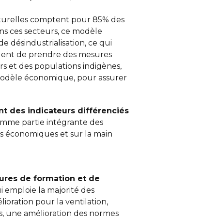
naturelles comptent pour 85% des
ans ces secteurs, ce modèle
e désindustrialisation, ce qui
t urgent de prendre des mesures
urs et des populations indigènes,
e modèle économique, pour assurer
ant des
indicateurs différenciés
omme partie intégrante des
és économiques et sur la main
sures
de formation et de
 emploie la majorité des
oration pour la ventilation,
is, une amélioration des normes