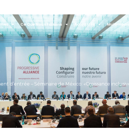
mmes
Ce Que Nous Faisons
Actualités
Multimédi
t d’entrée – Séminaire de México: «Croissance inclusive