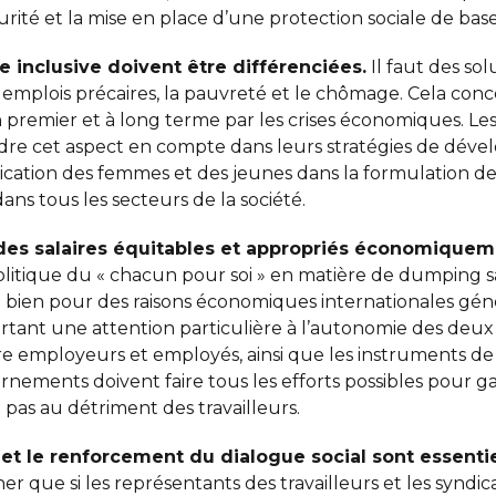
curité et la mise en place d’une protection sociale de base
e inclusive doivent être différenciées.
Il faut des so
 emplois précaires, la pauvreté et le chômage. Cela con
en premier et à long terme par les crises économiques. 
ndre cet aspect en compte dans leurs stratégies de dév
ation des femmes et des jeunes dans la formulation de l
ans tous les secteurs de la société.
e des salaires équitables et appropriés économique
politique du « chacun pour soi » en matière de dumping s
i bien pour des raisons économiques internationales gén
ortant une attention particulière à l’autonomie des deux p
tre employeurs et employés, ainsi que les instruments
rnements doivent faire tous les efforts possibles pour 
t pas au détriment des travailleurs.
s et le renforcement du dialogue social sont essenti
r que si les représentants des travailleurs et les syndic