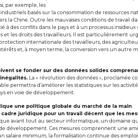
si, par exemple, les
ts industriels basés sur la consommation de ressources 
rs la Chine. Outre les mauvaises conditions de travail d
à des conflits dans le pays et à un processus insidieux d
res et les droits des travailleurs. Il est particulièremen
a protection internationale des travailleurs, des agriculte
 intérêts et, à moyen terme, la conversion vers un autr
 doivent se fonder sur des données solides compren
 inégalités.
La « révolution des données », proclamée c
e permettra d’améliorer les statistiques sur les activit
ays en voie de développement.
plique une politique globale du marché de la main
e cadre juridique pour un travail décent que les me
ique avant tout au secteur informatique, un domaine qui
ie de développement. Ces mesures comprennent une améli
un salaire minimum, la formalisation continue des emplo