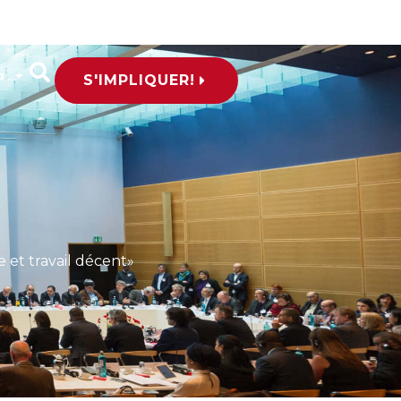
a
S'IMPLIQUER!
 et travail décent»