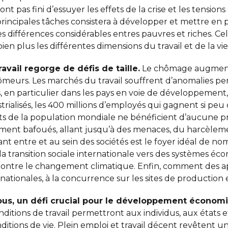
nt pas fini d’essuyer les effets de la crise et les tension
rincipales tâches consistera à développer et mettre en 
t les différences considérables entres pauvres et riches.
 bien plus les différentes dimensions du travail et de la vie
avail regorge de défis de taille.
Le chômage augmente
meurs. Les marchés du travail souffrent d’anomalies pe
s, en particulier dans les pays en voie de développement
rialisés, les 400 millions d’employés qui gagnent si peu 
s de la population mondiale ne bénéficient d’aucune pro
rgement bafoués, allant jusqu’à des menaces, du harcèlem
ssant entre et au sein des sociétés est le foyer idéal de n
 la transition sociale internationale vers des systèmes 
contre le changement climatique. Enfin, comment des a
inationales, à la concurrence sur les sites de production e
tous, un défi crucial pour le développement écono
onditions de travail permettront aux individus, aux état
nditions de vie. Plein emploi et travail décent revêtent 