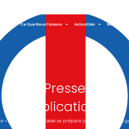
mmes
Ce Que Nous Faisons
Actualités
Multimédi
Presse
Publications
te
»
Contexte: La Malaisie se prépare pour les élections 