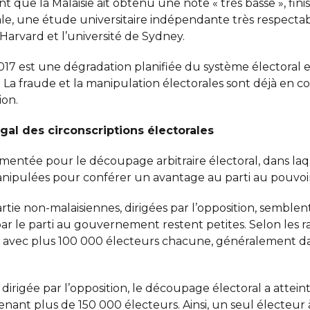
t que la Malaisie ait obtenu une note « très basse », finis
rale, une étude universitaire indépendante très respectabl
 Harvard et l’université de Sydney.
017 est une dégradation planifiée du système électoral en
 fraude et la manipulation électorales sont déjà en cour
ion.
al des circonscriptions électorales
mentée pour le découpage arbitraire électoral, dans laq
anipulées pour conférer un avantage au parti au pouvoir
rtie non-malaisiennes, dirigées par l’opposition, semblent
par le parti au gouvernement restent petites. Selon les ra
s » avec plus 100 000 électeurs chacune, généralement da
 dirigée par l’opposition, le découpage électoral a att
ant plus de 150 000 électeurs. Ainsi, un seul électeur 