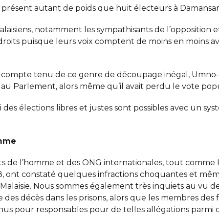
 à présent autant de poids que huit électeurs à Damansar
aisiens, notamment les sympathisants de l’opposition et
droits puisque leurs voix comptent de moins en moins a
e, compte tenu de ce genre de découpage inégal, Umno
au Parlement, alors même qu’il avait perdu le vote popul
des élections libres et justes sont possibles avec un sys
omme
its de l’homme et des ONG internationales, tout com
, ont constaté quelques infractions choquantes et même
Malaisie. Nous sommes également très inquiets au vu des 
e des décès dans les prisons, alors que les membres des f
enus pour responsables pour de telles allégations parmi