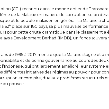
uption (CPI) reconnu dans le monde entier de Transparen
me de la Malaisie en matière de corruption, selon des 
isque et le peuple malaisien en général. La Malaisie a ch
è
la 62
place sur 180 pays, sa plus mauvaise performance 
eurs pour cette chute dramatique dans le classement a ét
Malaysia Development Berhad (1MDB), un fonds souverain 
3 ans de 1995 à 2017 montre que la Malaisie stagne et a
esponsabilité et de bonne gouvernance au cours des deu
 l’Indonésie, qui ont largement amélioré leur système en
s différentes initiatives des régimes au pouvoir pour co
rruption encore pire, due aux problèmes structurels et
e au pouvoir.