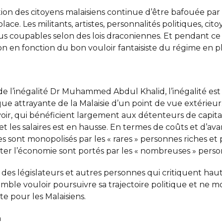
ation des citoyens malaisiens continue d’être bafouée pa
ace. Les militants, artistes, personnalités politiques, cit
us coupables selon des lois draconiennes. Et pendant ce 
ion en fonction du bon vouloir fantaisiste du régime en p
 de l’inégalité Dr Muhammed Abdul Khalid, l’inégalité est
e attrayante de la Malaisie d’un point de vue extérieur. 
oir, qui bénéficient largement aux détenteurs de capita
s et les salaires est en hausse. En termes de coûts et d’a
 sont monopolisés par les « rares » personnes riches et p
er l’économie sont portés par les « nombreuses » personn
 des législateurs et autres personnes qui critiquent hau
semble vouloir poursuivre sa trajectoire politique et ne
te pour les Malaisiens.
n