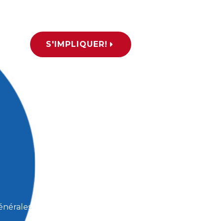
a
S'IMPLIQUER!
générales