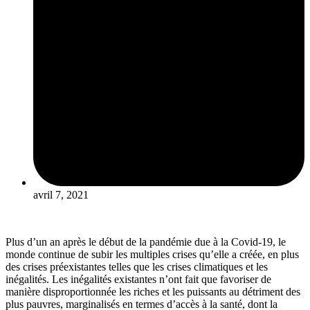
avril 7, 2021
Plus d’un an après le début de la pandémie due à la Covid-19, le
monde continue de subir les multiples crises qu’elle a créée, en plus
des crises préexistantes telles que les crises climatiques et les
inégalités. Les inégalités existantes n’ont fait que favoriser de
manière disproportionnée les riches et les puissants au détriment des
plus pauvres, marginalisés en termes d’accès à la santé, dont la