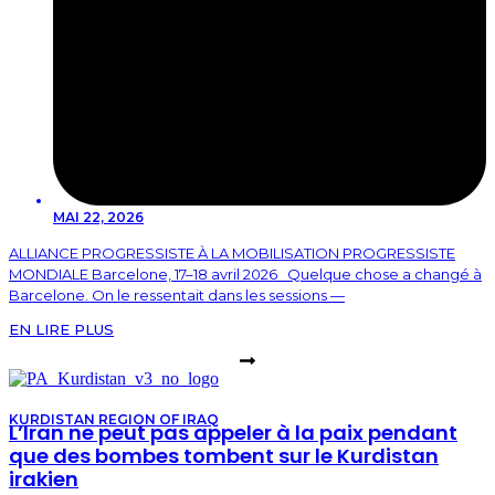
MAI 22, 2026
ALLIANCE PROGRESSISTE À LA MOBILISATION PROGRESSISTE
MONDIALE Barcelone, 17–18 avril 2026 Quelque chose a changé à
Barcelone. On le ressentait dans les sessions —
EN LIRE PLUS
KURDISTAN REGION OF IRAQ
L’Iran ne peut pas appeler à la paix pendant
que des bombes tombent sur le Kurdistan
irakien