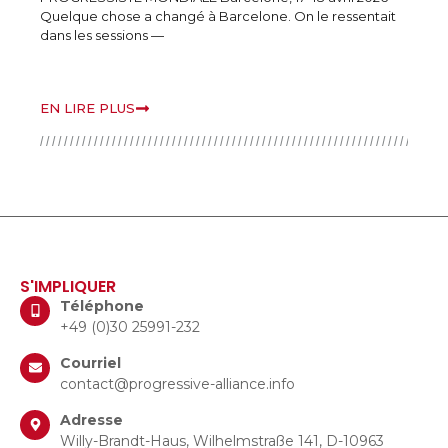
Quelque chose a changé à Barcelone. On le ressentait
contin
dans les sessions —
des di
EN LIRE PLUS
EN LI
S'IMPLIQUER
Téléphone
+49 (0)30 25991-232
Courriel
contact@progressive-alliance.info
Adresse
Willy-Brandt-Haus, Wilhelmstraße 141, D-10963