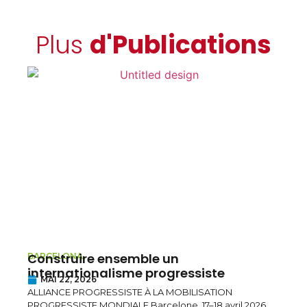
Plus
d'Publications
Construire ensemble un
L’Ir
BARCELONA
KURDI
internationalisme progressiste
pen
MAI 22, 2026
le K
ALLIANCE PROGRESSISTE À LA MOBILISATION
MAI
PROGRESSISTE MONDIALE Barcelone, 17–18 avril 2026
Déclar