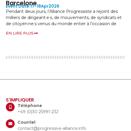
Barcelone
L’
17-18
Apr
2026
ré
Pendant deux jours, l’Alliance Progressiste a rejoint des
di
milliers de dirigeant·e·s, de mouvements, de syndicats et
mo
de citoyen·ne·s venus du monde entier à l’occasion de
EN
EN LIRE PLUS
S'IMPLIQUER
Téléphone
+49 (0)30 25991-232
Courriel
contact@progressive-alliance.info