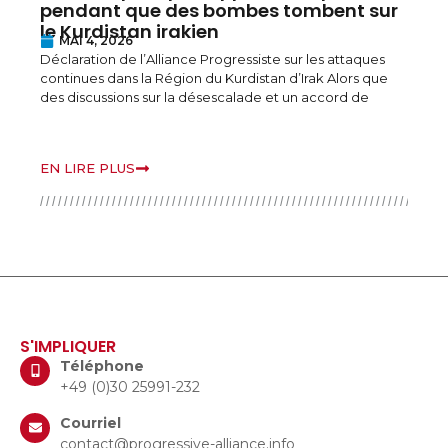
pendant que des bombes tombent sur
le Kurdistan irakien
d
MAI 4, 2026
Déclaration de l’Alliance Progressiste sur les attaques
continues dans la Région du Kurdistan d’Irak Alors que
B
des discussions sur la désescalade et un accord de
r
o
v
EN LIRE PLUS
E
S'IMPLIQUER
Téléphone
+49 (0)30 25991-232
Courriel
contact@progressive-alliance.info