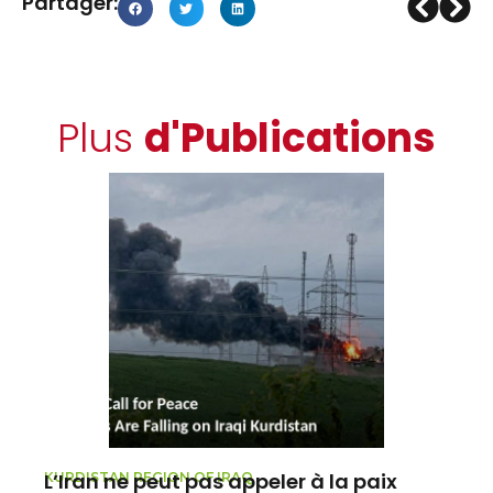
Partager:
Plus
d'Publications
L’Iran ne peut pas appeler à la paix
L
KURDISTAN REGION OF IRAQ
T