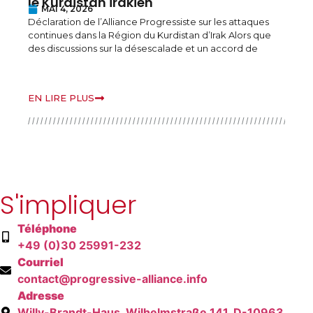
le Kurdistan irakien
d
MAI 4, 2026
Déclaration de l’Alliance Progressiste sur les attaques
continues dans la Région du Kurdistan d’Irak Alors que
B
des discussions sur la désescalade et un accord de
r
o
v
EN LIRE PLUS
E
S'impliquer
Téléphone
+49 (0)30 25991-232
Courriel
contact@progressive-alliance.info
Adresse
Willy-Brandt-Haus, Wilhelmstraße 141, D-10963