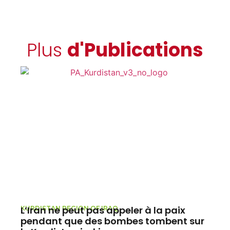
Plus
d'Publications
L’Iran ne peut pas appeler à la paix
L
KURDISTAN REGION OF IRAQ
T
pendant que des bombes tombent sur