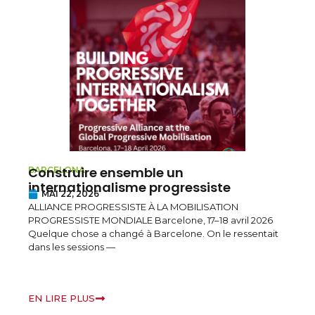
Construire ensemble un
L’Ir
BARCELONA
KURDI
internationalisme progressiste
pen
MAI 22, 2026
le K
ALLIANCE PROGRESSISTE À LA MOBILISATION
MAI
PROGRESSISTE MONDIALE Barcelone, 17–18 avril 2026
Déclar
Quelque chose a changé à Barcelone. On le ressentait
contin
dans les sessions —
des di
EN LIRE PLUS
EN LI