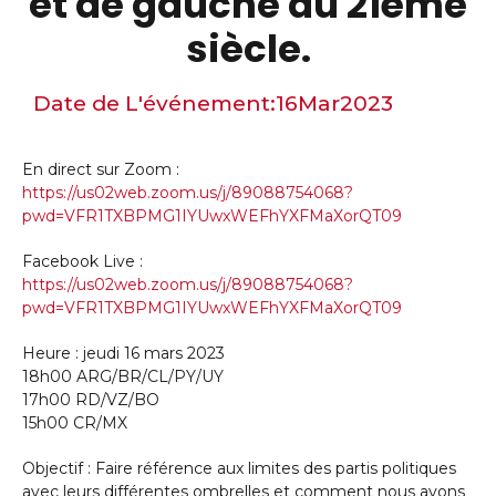
et de gauche au 21ème
siècle.
Date de L'événement:
16
Mar
2023
En direct sur Zoom :
https://us02web.zoom.us/j/89088754068?
pwd=VFR1TXBPMG1IYUwxWEFhYXFMaXorQT09
Facebook Live :
https://us02web.zoom.us/j/89088754068?
pwd=VFR1TXBPMG1IYUwxWEFhYXFMaXorQT09
Heure : jeudi 16 mars 2023
18h00 ARG/BR/CL/PY/UY
17h00 RD/VZ/BO
15h00 CR/MX
Objectif : Faire référence aux limites des partis politiques
avec leurs différentes ombrelles et comment nous avons