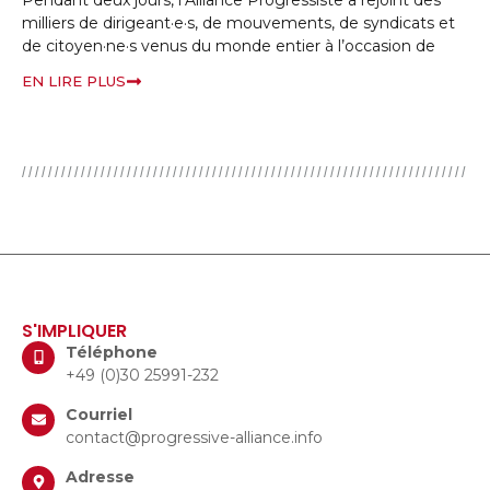
di
milliers de dirigeant·e·s, de mouvements, de syndicats et
mo
de citoyen·ne·s venus du monde entier à l’occasion de
EN
EN LIRE PLUS
S'IMPLIQUER
Téléphone
+49 (0)30 25991-232
Courriel
contact@progressive-alliance.info
Adresse