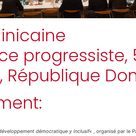
inicaine
nce progressiste,
, République Do
ment:
éveloppement démocratique y inclusif
«
, organisé par le 