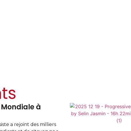
ts
du Présidium à
La 
pro
ec
2025
Lab
gressiste a tenu la réunion