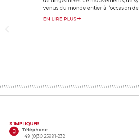
de son Présid
responsables 
de différente
forte tension 
EN LIRE PLUS
S'IMPLIQUER
Téléphone
+49 (0)30 25991-232