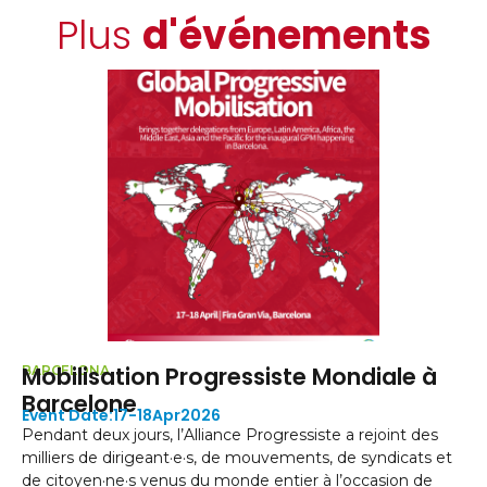
Plus
d'événements
on Progressiste Mondiale à
Réunion du 
19
De
L’Alliance progre
18
Apr
2026
réunissant des r
rs, l’Alliance Progressiste a rejoint des
différentes régi
igeant·e·s, de mouvements, de syndicats et
mondiale. Accueil
 venus du monde entier à l’occasion de