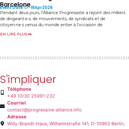
Barcelone
17-18
Apr
2026
endant deux jours, l’Alliance Progressiste a rejoint des milliers
e dirigeant·e·s, de mouvements, de syndicats et de
itoyen·ne·s venus du monde entier à l’occasion de
N LIRE PLUS
S'impliquer
Téléphone
+49 (0)30 25991-232
Courriel
contact@progressive-alliance.info
Adresse
Willy-Brandt-Haus, Wilhelmstraße 141, D-10963 Berlin,