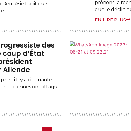
prônons la rech
SocDem Asie Pacifique
que le déclin 
ce
EN LIRE PLUS
progressiste des
 coup d’État
 président
r Allende
 Chili Il y a cinquante
mées chiliennes ont attaqué