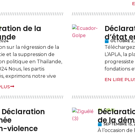
E
ration de la
Déclarat
D
ande
d’état 
 2024
OCTOBRE 2,
on sur la régression de la
Téléchargez 
ie et la suppression de
L’APLA, la p
ion politique en Thaïlande,
progressiste
24 Nous, les partis
fondations e
s, exprimons notre vive
EN LIRE PLU
PLUS
 Déclaration
Déclaratio
GLOBAL
née
de la dém
SEPTEMBRE 15, 
on-violence
À l’occasion de