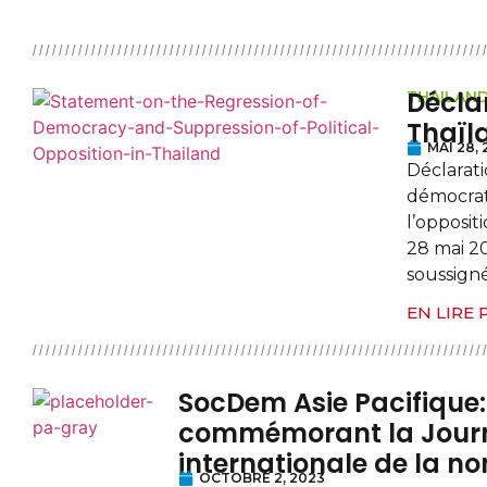
Décla
THAILAN
Thaïl
MAI 28,
Déclarati
démocrat
l’opposit
28 mai 20
soussigné
EN LIRE 
SocDem Asie Pacifique:
commémorant la Jour
internationale de la n
OCTOBRE 2, 2023