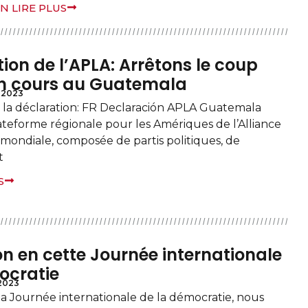
N LIRE PLUS
ion de l’APLA: Arrêtons le coup
en cours au Guatemala
 2023
la déclaration: FR Declaración APLA Guatemala
lateforme régionale pour les Amériques de l’Alliance
 mondiale, composée de partis politiques, de
t
S
n en cette Journée internationale
ocratie
2023
 la Journée internationale de la démocratie, nous