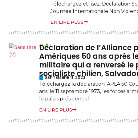
Téléchargez et lisez: Déclaration 
Journée Internationale Non Violen
EN LIRE PLUS
Déclaration de l’Alliance 
CHILI
Amériques 50 ans après le
militaire qui a renversé le
socialiste chilien, Salvado
SEPTEMBRE 11, 2023
Téléchargez la déclaration: APLA 50 Coup
ans, le 11 septembre 1973, les forces ar
le palais présidentiel
EN LIRE PLUS