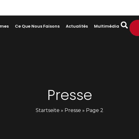
mmes
Ce Que Nous Faisons
Actualités
Multimédia
Presse
Startseite
»
Presse
»
Page 2