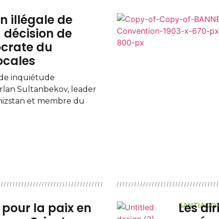
n illégale de
 décision de
ocrate du
ocales
nde inquiétude
irlan Sultanbekov, leader
ghizstan et membre du
 pour la paix en
Les di
SANTIAGO 