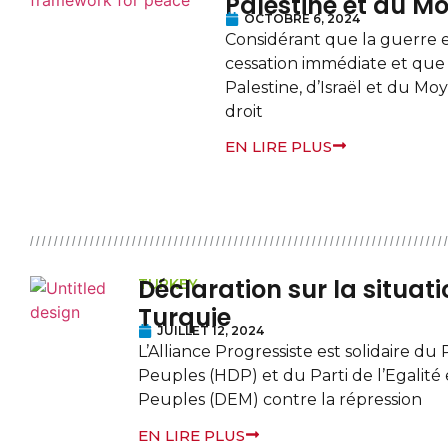
Palestine et au M
OCTOBRE 6, 2024
Considérant que la guerre 
cessation immédiate et que
Palestine, d’Israël et du M
droit
EN LIRE PLUS
Déclaration sur la situati
TURKEY
Turquie
JUILLET 12, 2024
L’Alliance Progressiste est solidaire d
Peuples (HDP) et du Parti de l’Egalité
Peuples (DEM) contre la répression
EN LIRE PLUS