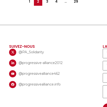
1
2
3
4
…
29
SUIVEZ-NOUS
LA
@PA_Solidarity
@progressive-alliance2012
@progressivealliance462
@progressivealliance.info