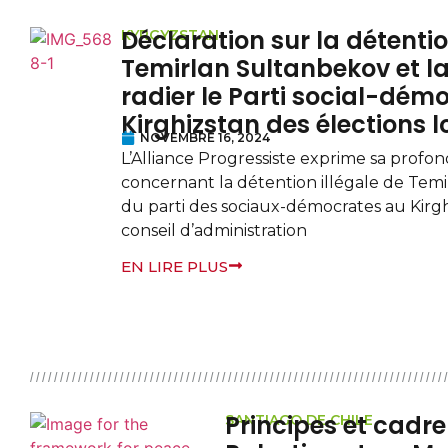
Déclaration sur la détentio
KYRGYZSTAN
Temirlan Sultanbekov et la
radier le Parti social-dém
Kirghizstan des élections l
NOVEMBRE 16, 2024
L’Alliance Progressiste exprime sa profo
concernant la détention illégale de Tem
du parti des sociaux-démocrates au Kir
conseil d’administration
EN LIRE PLUS
Principes et cadre
SANTIAGO DE CHILE