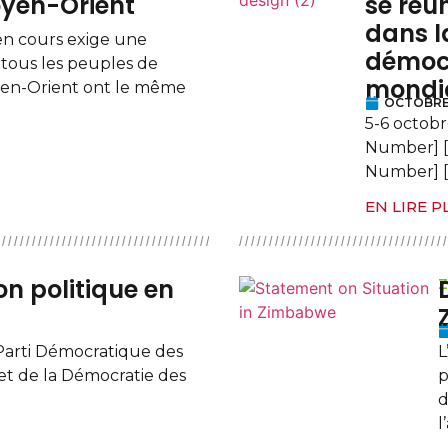
oyen-Orient
se réu
dans la
en cours exige une
démocr
 tous les peuples de
mondia
oyen-Orient ont le même
OCTOBRE 
5-6 octobr
Number] [
Number] [
EN LIRE P
on politique en
u Parti Démocratique des
L
 et de la Démocratie des
p
d
l