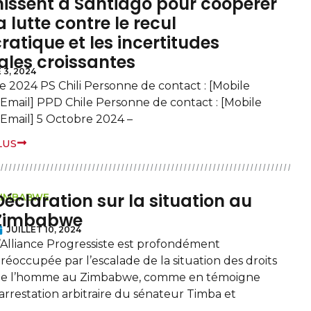
nissent à Santiago pour coopérer
 lutte contre le recul
atique et les incertitudes
les croissantes
3, 2024
e 2024 PS Chili Personne de contact : [Mobile
Email] PPD Chile Personne de contact : [Mobile
Email] 5 Octobre 2024 –
LUS
Déclaration sur la situation au
ZIMBABWE
Zimbabwe
JUILLET 10, 2024
’Alliance Progressiste est profondément
réoccupée par l’escalade de la situation des droits
e l’homme au Zimbabwe, comme en témoigne
’arrestation arbitraire du sénateur Timba et