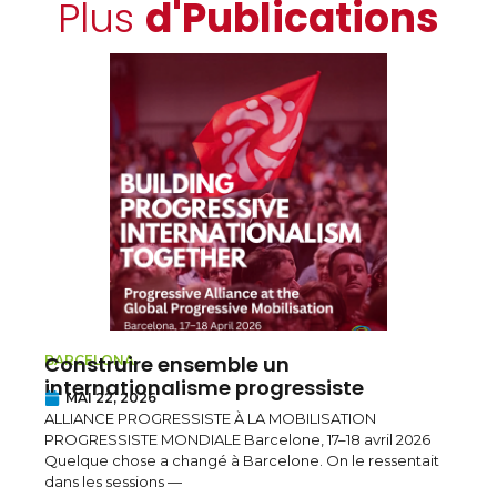
Plus
d'Publications
Construire ensemble un
L
BARCELONA
K
internationalisme progressiste
MAI 22, 2026
l
ALLIANCE PROGRESSISTE À LA MOBILISATION
PROGRESSISTE MONDIALE Barcelone, 17–18 avril 2026
D
Quelque chose a changé à Barcelone. On le ressentait
c
dans les sessions —
d