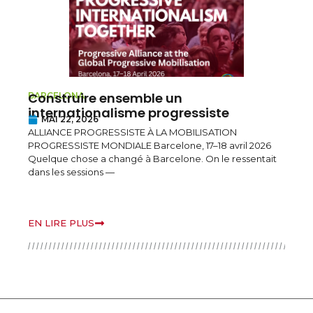
Construire ensemble un
L
BARCELONA
K
internationalisme progressiste
MAI 22, 2026
l
ALLIANCE PROGRESSISTE À LA MOBILISATION
PROGRESSISTE MONDIALE Barcelone, 17–18 avril 2026
D
Quelque chose a changé à Barcelone. On le ressentait
c
dans les sessions —
d
EN LIRE PLUS
E