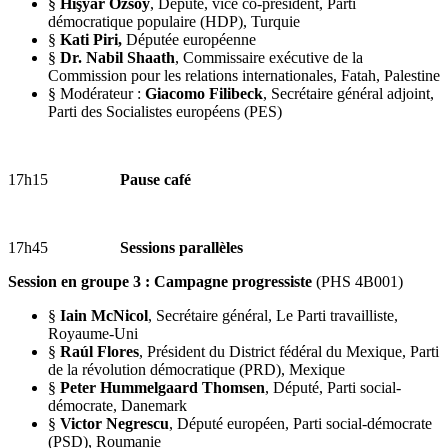
§
Hişyar Özsoy
, Député, vice co-président, Parti
démocratique populaire (HDP), Turquie
§
Kati Piri,
Députée européenne
§
Dr. Nabil Shaath
, Commissaire exécutive de la
Commission pour les relations internationales, Fatah, Palestine
§ Modérateur :
Giacomo Filibeck
, Secrétaire général adjoint,
Parti des Socialistes européens (PES)
17h15
Pause café
17h45
Sessions parallèles
Session en groupe 3 : Campagne progressiste
(PHS 4B001)
§
Iain McNicol
, Secrétaire général, Le Parti travailliste,
Royaume-Uni
§
Raúl Flores
, Président du District fédéral du Mexique, Parti
de la révolution démocratique (PRD), Mexique
§
Peter Hummelgaard Thomsen
, Député, Parti social-
démocrate, Danemark
§
Victor Negrescu
, Député européen, Parti social-démocrate
(PSD), Roumanie