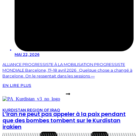
MAI 22, 2026
ALLIANCE PROGRESSISTE À LA MOBILISATION PROGRESSISTE
MONDIALE Barcelone, 17–18 avril 2026 Quelque chose a changé à
Barcelone. On le ressentait dans les sessions —
EN LIRE PLUS
KURDISTAN REGION OF IRAQ
L’Iran ne peut pas appeler à la paix pendant
que des bombes tombent sur le Kurdistan
irakien