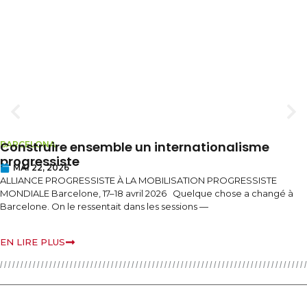
Construire ensemble un internationalisme
BARCELONA
progressiste
MAI 22, 2026
ALLIANCE PROGRESSISTE À LA MOBILISATION PROGRESSISTE
MONDIALE Barcelone, 17–18 avril 2026 Quelque chose a changé à
Barcelone. On le ressentait dans les sessions —
EN LIRE PLUS