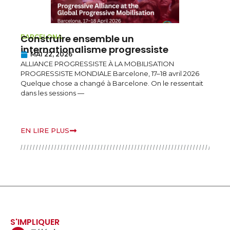
e un
L’Iran ne peut pas appeler
KURDISTAN REGION OF IRAQ
rogressiste
pendant que des bombes
le Kurdistan irakien
LA MOBILISATION
MAI 4, 2026
elone, 17–18 avril 2026
Déclaration de l’Alliance Progressiste
rcelone. On le ressentait
continues dans la Région du Kurdistan
des discussions sur la désescalade e
EN LIRE PLUS
S'IMPLIQUER