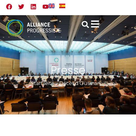
Presse
Startseite
»
Décès d’Ousmane Tanor Dieng