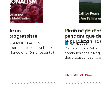
L’Iran ne peut pas appeler à la paix
L
KURDISTAN REGION OF IRAQ
T
pendant que des bombes tombent sur
le Kurdistan irakien
d
MAI 4, 2026
Déclaration de l’Alliance Progressiste sur les attaques
continues dans la Région du Kurdistan d’Irak Alors que
B
des discussions sur la désescalade et un accord de
r
o
v
EN LIRE PLUS
E