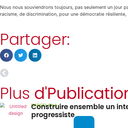
Nous nous souviendrons toujours, pas seulement un jour par
racisme, de discrimination, pour une démocratie résiliente, 
Partager:
Plus
d'Publicatio
L’Iran ne peut pas appel
KURDISTAN REGION OF IRAQ
pendant que des bomb
le Kurdistan irakien