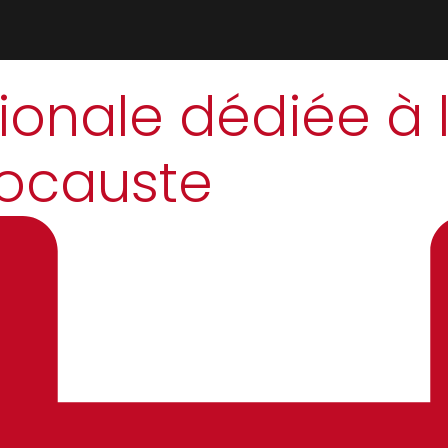
tionale dédiée à
locauste