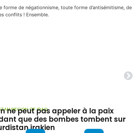
ute forme de négationnisme, toute forme d’antisémitisme, de
es conflits ! Ensemble.
L’Alliance Progressiste appelle à la
THAILAND
sauvegarde des mandats
démocratiques et de l’intégrité