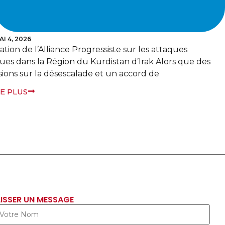
AVRIL 3, 2026
BERLIN/BANGKOK — L’Alliance Progressiste, qui
représente un réseau mondial de plus de 140 partis et
organisations politiques progressistes, exprime ses plus
vives préoccupations face à
EN LIRE PLUS
ISSER UN MESSAGE