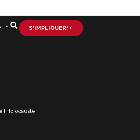
a
S'IMPLIQUER!
e l’Holocauste