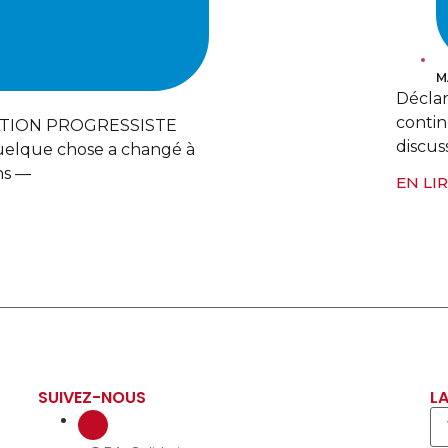
e sur les attaques
an d’Irak Alors que des
 accord de
SUIVEZ-NOUS
LA