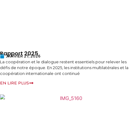
Rapport 2025
JANVIER 27, 2026
La coopération et le dialogue restent essentiels pour relever les
défis de notre époque. En 2025, les institutions multilatérales et la
coopération internationale ont continué
EN LIRE PLUS