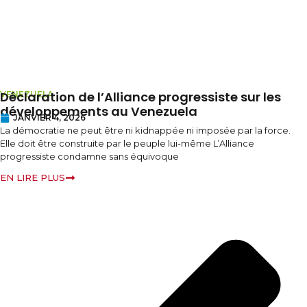
Déclaration de l’Alliance progressiste sur les
VENEZUELA
développements au Venezuela
JANVIER 4, 2026
La démocratie ne peut être ni kidnappée ni imposée par la force.
Elle doit être construite par le peuple lui-même L’Alliance
progressiste condamne sans équivoque
EN LIRE PLUS