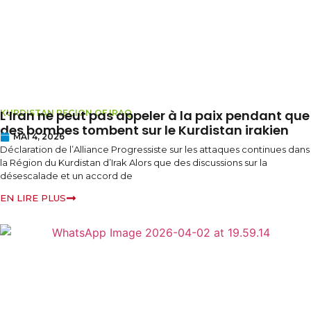
L’Iran ne peut pas appeler à la paix pendant que
KURDISTAN REGION OF IRAQ
des bombes tombent sur le Kurdistan irakien
MAI 4, 2026
Déclaration de l’Alliance Progressiste sur les attaques continues dans
la Région du Kurdistan d’Irak Alors que des discussions sur la
désescalade et un accord de
EN LIRE PLUS