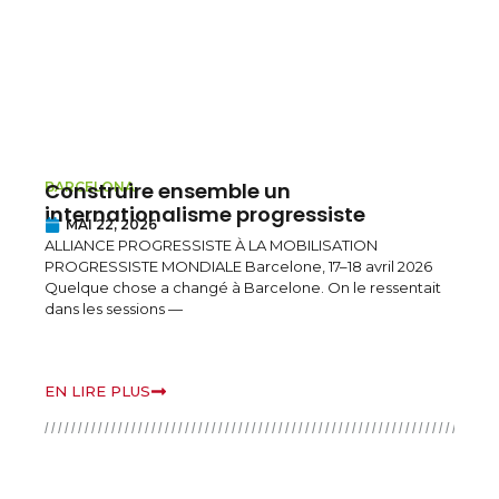
Construire ensemble un
L’Ir
BARCELONA
KURDI
internationalisme progressiste
pen
MAI 22, 2026
le K
ALLIANCE PROGRESSISTE À LA MOBILISATION
MAI
PROGRESSISTE MONDIALE Barcelone, 17–18 avril 2026
Déclar
Quelque chose a changé à Barcelone. On le ressentait
contin
dans les sessions —
des di
EN LIRE PLUS
EN LI